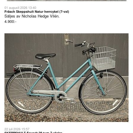
01 augusti 2026 13:40
Fräsch Skeppshult Natur herrcykel (7-vxl)
Säljes av
Nicholas Hedge Vilén.
4.900:-
22 juli 2026 15:57
SKEPPSHULT Favorit 28 tum 7 växlar