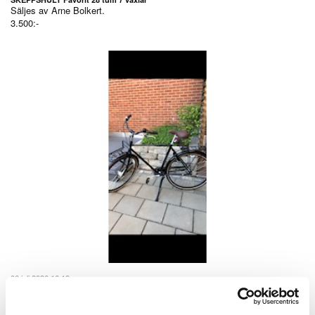
Säljes av
Arne Bolkert.
3.500:-
06 juli 2026 16:18
Herr Natur
Säljes av
Ingvor Magnusson.
6.000:-