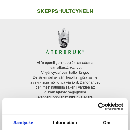
SKEPPSHULTCYKELN
Vi är egentligen hopplöst omoderna
i vårt affärstänkande;
Vi gör cyklar som håller länge.
Det är en del av vår filosofi att göra så lite
avtryck som möjligt på vår jord. Därför är det
den mest naturliga saken i världen att
vi även hjälper begagnade
Skeppshultcyklar att hitta nya ägare.
Helt utan kostnad. Vi står för forumet.
Lägg in annons /
ändra /
förnya /
ta bort
Regler och villkor
Kontakta oss
Samtycke
Information
Om