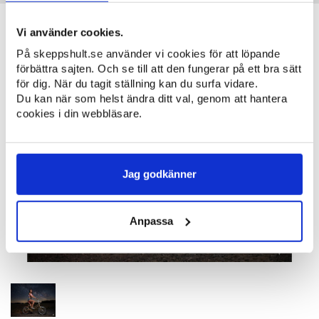
Skeppshult V
Vi använder cookies.
Säljes av
Peo Otterstedt
, 15 juni 16:18
På skeppshult.se använder vi cookies för att löpande
förbättra sajten. Och se till att den fungerar på ett bra sätt
för dig. När du tagit ställning kan du surfa vidare.
Du kan när som helst ändra ditt val, genom att hantera
cookies i din webbläsare.
Jag godkänner
Anpassa