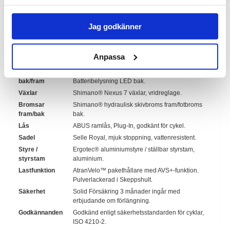
Ramhöjd
53 cm
Hjul
Däck:
Schwalbe 28" (35-622) med
Jag godkänner
punkteringsskydd och reflexsida.
Fälg:
Schurmann aluminium dubbelvägg.
Ekrar:
DT Swiss extra förstärkta.
Anpassa
Belysning
Shimano® navdynamo LED fram, on/off.
bak/fram
Batteribelysning LED bak.
Växlar
Shimano® Nexus 7 växlar, vridreglage.
Bromsar
Shimano® hydraulisk skivbroms fram/fotbroms
fram/bak
bak.
Lås
ABUS ramlås, Plug-In, godkänt för cykel.
Sadel
Selle Royal, mjuk stoppning, vattenresistent.
Styre /
Ergotec® aluminiumstyre / ställbar styrstam,
styrstam
aluminium.
Lastfunktion
AtranVelo™ pakethållare med AVS+-funktion.
Pulverlackerad i Skeppshult.
Säkerhet
Solid Försäkring 3 månader ingår med
erbjudande om förlängning.
Godkännanden
Godkänd enligt säkerhetsstandarden för cyklar,
ISO 4210-2.