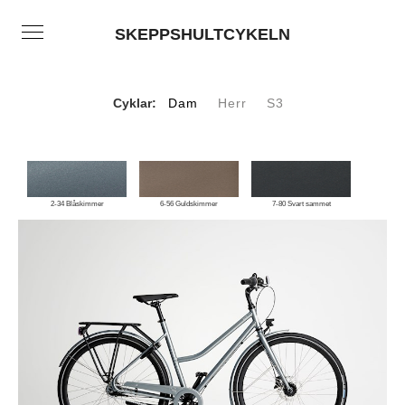
SKEPPSHULTCYKELN
Cyklar:
Dam
Herr
S3
2-34 Blåskimmer
6-56 Guldskimmer
7-80 Svart sammet