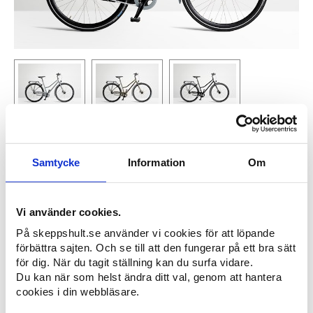
ELIT
Samtycke
Information
Om
En helt ny cykel från och med 2026. Enkelt uttryckt; vassare i allt. Ny ram
(bygger på samma ram som Suverän) som ger bättre och sportigare
geometri. Vill du ha en riktigt sportig cykel, men inte en fullblodsracer (där
du måste göra avkall på allt det praktiska), då ska du ha en Elit. Punkt.
Vi använder cookies.
Utvecklad och tillverkad, från rör till färdig cykel, (till och med skärmarna) i
vår egen fabrik i Skeppshult.
På skeppshult.se använder vi cookies för att löpande
förbättra sajten. Och se till att den fungerar på ett bra sätt
för dig. När du tagit ställning kan du surfa vidare.
PRODUKTFAKTA
Du kan när som helst ändra ditt val, genom att hantera
cookies i din webbläsare.
Material
Ram i höghållfast stål från SSAB, tillverkad och
pulverlackerad i Skeppshult.