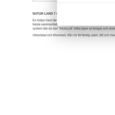
NATUR LAND 7 växlar
En Natur med lite bredare däck som ger en ”mjukare” och k
bästa sammanfattningen. Dessutom kan du skapa din alldel
system där du kan ”klicka på” olika typer av korgar och andra
Utvecklad och tillverkad, från rör till färdig cykel, (till och