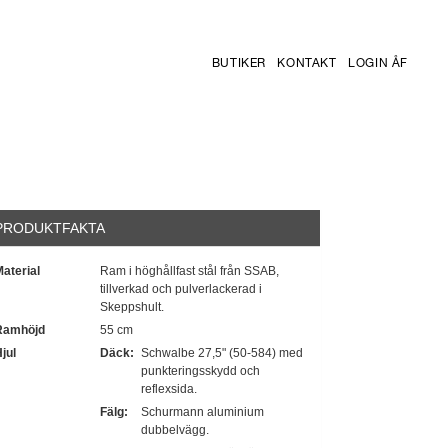
BUTIKER
KONTAKT
LOGIN ÅF
PRODUKTFAKTA
aterial
Ram i höghållfast stål från SSAB,
tillverkad och pulverlackerad i
Skeppshult.
Ramhöjd
55 cm
jul
Däck:
Schwalbe 27,5" (50-584) med
punkteringsskydd och
reflexsida.
Fälg:
Schurmann aluminium
dubbelvägg.