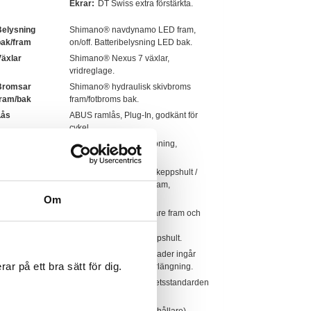
Ekrar:
DT Swiss extra förstärkta.
elysning
Shimano® navdynamo LED fram,
bak/fram
on/off. Batteribelysning LED bak.
äxlar
Shimano® Nexus 7 växlar,
vridreglage.
Bromsar
Shimano® hydraulisk skivbroms
fram/bak
fram/fotbroms bak.
Lås
ABUS ramlås, Plug-In, godkänt för
cykel.
Sadel
Selle Royal, mjuk stoppning,
vattenresistent.
tyre /
Styre pulverlackerat i Skeppshult /
styrstam
Ergotec® ställbar styrstam,
aluminium.
Om
astfunktion
AtranVelo™, pakethållare fram och
bak med AVS-funktion.
Pulverlackerade i Skeppshult.
Säkerhet
Solid Försäkring 3 månader ingår
ar på ett bra sätt för dig.
med erbjudande om förlängning.
Godkännanden
Godkänd enligt säkerhetsstandarden
för cyklar, ISO 4210-2.