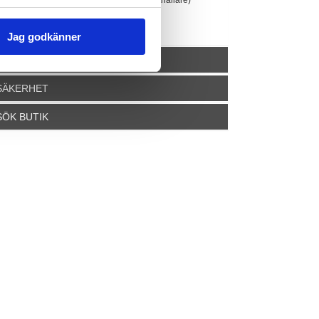
ikt
18.2 kg (inkl. frampakethållare)
ek.ca pris
12.100kr
Jag godkänner
PRODUKTSPEC
SÄKERHET
SÖK BUTIK