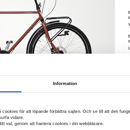
B
V
S
Information
L
ookies för att löpande förbättra sajten. Och se till att den funger
surfa vidare.
tt val, genom att hantera cookies i din webbläsare.