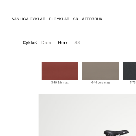
VANLIGA CYKLAR
ELCYKLAR
S3
ÅTERBRUK
Cyklar:
Dam
Herr
S3
5-79 Bär matt
6-44 Lera matt
7-76