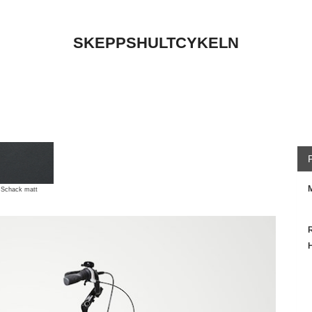
SKEPPSHULTCYKELN
M
 Schack matt
H