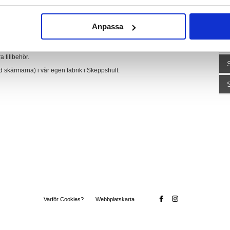
V
R
Anpassa
omfortablare känsla. En komfortversion av vår vanliga Natur är nog den
es egna Natur Land genom AVS-funktionen på pakethållarna. Ett helt
 tillbehör.
 med skärmarna) i vår egen fabrik i Skeppshult.
Varför Cookies?
Webbplatskarta