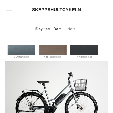
SKEPPSHULTCYKELN
Elcyklar:
Dam
Herr
2-34 Blåskimmer
6-55 Roséskimmer
7-76 Schack matt