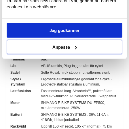
Du kan när som helst ändra ditt val, genom att hantera
cookies i din webbläsare.
Hjul
Däck:
Schwalbe 28" (40-622) med
punkteringsskydd och reflexsida.
Fälg:
Schurmann aluminium dubbelvägg.
Ekrar:
DT Swiss extra förstärkta.
Jag godkänner
Belysning
Herrmans® LED fram, AXA® LED bak, drivs av
bak/fram
drivenheten. Bromsljus.
Anpassa
Växlar
Shimano® Nexus 7 växlar, vridreglage.
Bromsar
Shimano® hydraulisk skivbroms fram/fotbroms
fram/bak
bak.
Lås
ABUS ramlås, Plug-In, godkänt för cykel.
Sadel
Selle Royal, mjuk stoppning, vattenresistent.
Styre /
Ergotec® aluminiumstyre godkänt för elcykel /
styrstam
Ergotec® ställbar styrstam aluminium.
Lastfunktion
Fast monterad korg. AtranVelo™, pakethållare
med AVS-funktion. Pulverlackerade i Skeppshult.
Motor
SHIMANO E-BIKE SYSTEMS DU-EP500,
mitt-/rammonterad, 250W.
Batteri
SHIMANO E-BIKE SYSTEMS , 36V, 11.6Ah,
418Wh, lithiumjonbatteri.
Räckvidd
Upp till 150 km (eco), 105 km (normal), 75 km