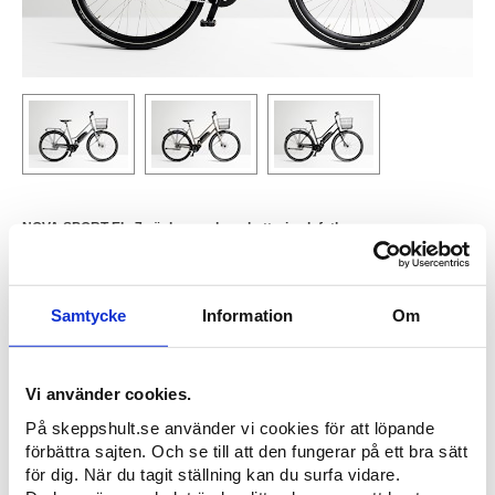
NOVA SPORT EL, 7 växlar,
med rambatteri och fotbroms
En Nova El i sportförpackning. Det betyder bland annat lite aktivare
körställning, sportigare sadel och mittmonterat batteri (på ramen istället för
pakethållaren). Dessutom i en egen och ”sportigare färgskala”.
Samtycke
Information
Om
Utvecklad och tillverkad, från rör till färdig cykel, (till och med skärmarna) i
vår egen fabrik i Skeppshult.
Vi använder cookies.
PRODUKTFAKTA
På skeppshult.se använder vi cookies för att löpande
Material
Ram i höghållfast stål från SSAB, tillverkad och
förbättra sajten. Och se till att den fungerar på ett bra sätt
pulverlackerad i Skeppshult.
för dig. När du tagit ställning kan du surfa vidare.
Ramhöjd
53 cm