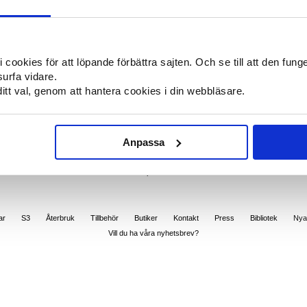
a.se
59-21230
).
el kvar;
 återförsäljare,
ookies för att löpande förbättra sajten. Och se till att den funger
surfa vidare.
tt val, genom att hantera cookies i din webbläsare.
Anpassa
Varför Cookies?
Webbplatskarta
ar
S3
Återbruk
Tillbehör
Butiker
Kontakt
Press
Bibliotek
Nya
Vill du ha våra nyhetsbrev?