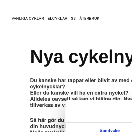
VANLIGA CYKLAR
ELCYKLAR
S3
ÅTERBRUK
Nya cykelny
Du kanske har tappat eller blivit av med
cykelnycklar?
Eller du kanske vill ha en extra nyckel?
Alldeles oavsett så kan vi hjälpa dig. Ny
tillverkas av vår partner NYCKELKOPIA 
Så här gör du om du har ditt registrering
din huvudnyckel (tag med nummer/kod) 
Samtycke