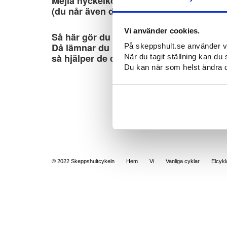
Mejla nyckelkoden till
order@nyckelkopi
(du når även dem även via telefon på
01
Vi använder cookies.
Så här gör du om du inte har någon nyck
Då lämnar du in cykeln till någon av våra
På skeppshult.se använder vi c
så hjälper de dig att byta ut låset.
När du tagit ställning kan du 
Du kan när som helst ändra di
© 2022 Skeppshultcykeln
Hem
Vi
Vanliga cyklar
Elcykl