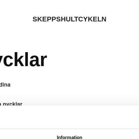
SKEPPSHULTCYKELN
cklar
 dina
a nycklar
i Åkers Styckebruk.
sbevis eller
kvar;
Information